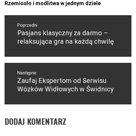
Rzemiosło i modlitwa w jednym dziele
Nawigacja
wpisu
Poprzedni
Pasjans klasyczny za darmo –
Poprzedni
wpis:
relaksująca gra na każdą chwilę
Następne
Zaufaj Ekspertom od Serwisu
Następny
post:
Wózków Widłowych w Świdnicy
DODAJ KOMENTARZ