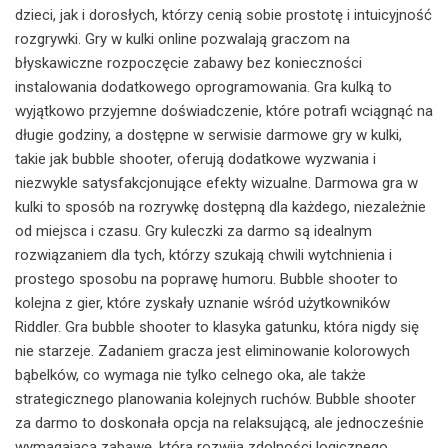
dzieci, jak i dorosłych, którzy cenią sobie prostotę i intuicyjność
rozgrywki. Gry w kulki online pozwalają graczom na
błyskawiczne rozpoczęcie zabawy bez konieczności
instalowania dodatkowego oprogramowania. Gra kulką to
wyjątkowo przyjemne doświadczenie, które potrafi wciągnąć na
długie godziny, a dostępne w serwisie darmowe gry w kulki,
takie jak bubble shooter, oferują dodatkowe wyzwania i
niezwykle satysfakcjonujące efekty wizualne. Darmowa gra w
kulki to sposób na rozrywkę dostępną dla każdego, niezależnie
od miejsca i czasu. Gry kuleczki za darmo są idealnym
rozwiązaniem dla tych, którzy szukają chwili wytchnienia i
prostego sposobu na poprawę humoru. Bubble shooter to
kolejna z gier, które zyskały uznanie wśród użytkowników
Riddler. Gra bubble shooter to klasyka gatunku, która nigdy się
nie starzeje. Zadaniem gracza jest eliminowanie kolorowych
bąbelków, co wymaga nie tylko celnego oka, ale także
strategicznego planowania kolejnych ruchów. Bubble shooter
za darmo to doskonała opcja na relaksującą, ale jednocześnie
wymagającą zabawę, która rozwija zdolności logicznego