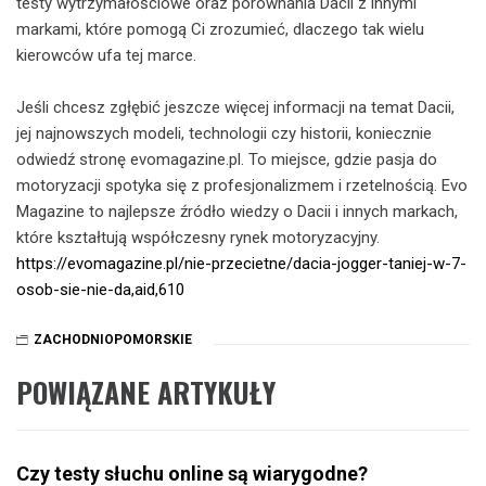
testy wytrzymałościowe oraz porównania Dacii z innymi
markami, które pomogą Ci zrozumieć, dlaczego tak wielu
kierowców ufa tej marce.
Jeśli chcesz zgłębić jeszcze więcej informacji na temat Dacii,
jej najnowszych modeli, technologii czy historii, koniecznie
odwiedź stronę evomagazine.pl. To miejsce, gdzie pasja do
motoryzacji spotyka się z profesjonalizmem i rzetelnością. Evo
Magazine to najlepsze źródło wiedzy o Dacii i innych markach,
które kształtują współczesny rynek motoryzacyjny.
https://evomagazine.pl/nie-przecietne/dacia-jogger-taniej-w-7-
osob-sie-nie-da,aid,610
ZACHODNIOPOMORSKIE
POWIĄZANE ARTYKUŁY
Czy testy słuchu online są wiarygodne?