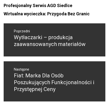
Profesjonalny Serwis AGD Siedlce
Wirtualna wycieczka: Przygoda Bez Granic
Nawigacja
wpisu
Poprzedni
Wytłaczarki – produkcja
Poprzedni
wpis:
zaawansowanych materiałów
Następne
Fiat: Marka Dla Osób
Następny
post:
Poszukujących Funkcjonalności i
Przystępnej Ceny