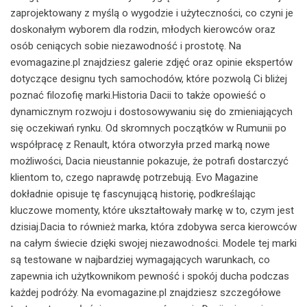
zaprojektowany z myślą o wygodzie i użyteczności, co czyni je
doskonałym wyborem dla rodzin, młodych kierowców oraz
osób ceniących sobie niezawodność i prostotę. Na
evomagazine.pl znajdziesz galerie zdjęć oraz opinie ekspertów
dotyczące designu tych samochodów, które pozwolą Ci bliżej
poznać filozofię marki.Historia Dacii to także opowieść o
dynamicznym rozwoju i dostosowywaniu się do zmieniających
się oczekiwań rynku. Od skromnych początków w Rumunii po
współpracę z Renault, która otworzyła przed marką nowe
możliwości, Dacia nieustannie pokazuje, że potrafi dostarczyć
klientom to, czego naprawdę potrzebują. Evo Magazine
dokładnie opisuje tę fascynującą historię, podkreślając
kluczowe momenty, które ukształtowały markę w to, czym jest
dzisiaj.Dacia to również marka, która zdobywa serca kierowców
na całym świecie dzięki swojej niezawodności. Modele tej marki
są testowane w najbardziej wymagających warunkach, co
zapewnia ich użytkownikom pewność i spokój ducha podczas
każdej podróży. Na evomagazine.pl znajdziesz szczegółowe