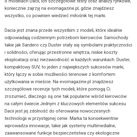
o modelach Dacii, ich szczegółowe testy oraz analizy rynkowe,
koniecznie zajrzyj na evomagazine.pl, gdzie znajdziesz
wszystko, co powinien wiedzieć miłośnik tej marki.
Dacia jest znana przede wszystkim z modeli, które idealnie
odpowiadają codziennym potrzebom kierowców. Samochody
takie jak Sandero czy Duster stały się symbolami praktyczności
i solidności, oferując przestronne wnętrza, niskie koszty
eksploatacji oraz niezawodność w każdych warunkach. Duster,
kompaktowy SUV, to jeden z największych sukcesów marki,
który łączy w sobie możliwości terenowe z komfortem
użytkowania w mieście. Na evomagazine.pl znajdziesz
szczegółowe recenzje tych modeli, które pomogą Ci
zrozumieć, dlaczego są one tak popularne wśród kierowców
na całym świecie.Jednym z kluczowych elementów sukcesu
Dacii jest jej zdolność do oferowania nowoczesnych
technologii w przystępnej cenie. Marka ta konsekwentnie
wprowadza innowacje, takie jak systemy multimedialne,
zaawansowane funkcje bezpieczeństwa czy ekologiczne