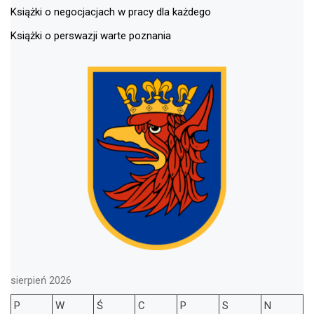
Książki o negocjacjach w pracy dla każdego
Książki o perswazji warte poznania
sierpień 2026
P
W
Ś
C
P
S
N