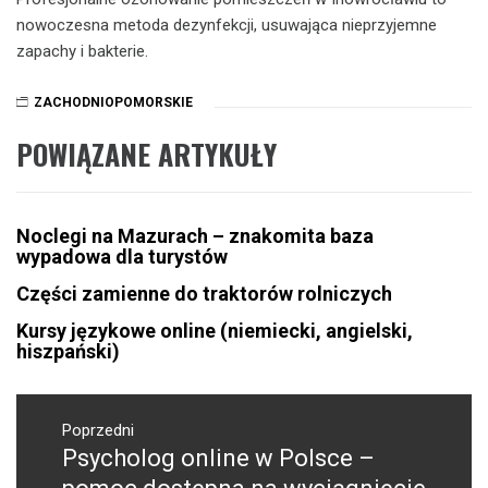
nowoczesna metoda dezynfekcji, usuwająca nieprzyjemne
zapachy i bakterie.
ZACHODNIOPOMORSKIE
POWIĄZANE ARTYKUŁY
Noclegi na Mazurach – znakomita baza
wypadowa dla turystów
Części zamienne do traktorów rolniczych
Kursy językowe online (niemiecki, angielski,
hiszpański)
Nawigacja
wpisu
Poprzedni
Psycholog online w Polsce –
Poprzedni
wpis: