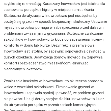
szybko się rozmnażają. Karaczany Inowrocław jest istotna dla
zachowania porządku i higieny w miejscu zamieszkania.
Skuteczna deratyzacja w Inowrocławiu jest niezbędna, by
pozbyć się gryzoni w sposób bezpieczny i skuteczny. Usuwanie
myszy Inowrocław pomaga w zabezpieczeniu przed dalszymi
problemami związanymi z gryzoniami. Skuteczne zwalczanie
szkodników w Inowrocławiu to klucz do zapewnienia higieny i
komfortu w domu lub biurze. Dezynfekcja przemysłowa
Inowrocław jest istotna, by zapewnić odpowiednią czystość w
dużych obiektach. Deratyzacja domów Inowrocław zapewnia
komfort i bezpieczeństwo mieszkańcom, eliminując
niechcianych lokatorów.
Zwalczanie insektów w Inowrocławiu to skuteczna pomoc w
walce z wszelkimi szkodnikami. Eliminowanie gryzoni w
Inowrocławiu zapewnia spokój i pewność, że problem gryzoni
nie powróci. Usługi deratyzacyjne dla biur Inowrocław to klucz
do utrzymania porządku w przestrzeniach komercyjnych.
Profesjonalne ozonowanie pomieszczeń w Inowrocławiu to