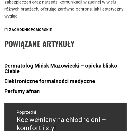
zabezpieczeń oraz narzędzi komunikacji wizualnej w wielu
różnych branżach, oferując zarówno ochronę, jak i estetyczny
wygląd.
ZACHODNIOPOMORSKIE
POWIĄZANE ARTYKUŁY
Dermatolog Mińsk Mazowiecki – opieka blisko
Ciebie
Elektroniczne formalności medyczne
Perfumy afnan
Nawigacja
wpisu
Poprzedni
Koc wełniany na chłodne dni –
Poprzedni
wpis:
komfort i styl