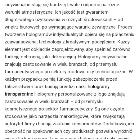
indywidualne stają się bardziej trwałe i odporne na różne
warunki atmosferyczne. Ich jakość jest gwarantem
długotrwałego użytkowania w różnych środowiskach – od
wnętrz biurowych po wymagające warunki zewnętrzne. Proces
tworzenia hologramów indywidualnych opiera się na połączeniu
zaawansowanej technologii z kreatywnym podejściem. Każdy
element jest dokładnie zaprojektowany, aby spełniać zarówno
funkcję ochronną, jak i dekoracyjną. Hologramy indywidualne
znajdują zastosowanie w wielu branżach, od przemysłu
farmaceutycznego po sektory modowe czy technologiczne. W
każdym przypadku pełnią funkcję zabezpieczenia przed
fałszerstwem oraz budują prestiż marki.
hologramy
transparentne
Hologramy personalizowane z logo znajdują
zastosowanie w wielu branżach – od przemysłu
kosmetycznego po sektor farmaceutyczny. Są one często
stosowane jako narzędzia marketingowe, które zwiększają
autorytet firmy i budują zaufanie konsumentów. Dodatkowo, ich
obecność na opakowaniach czy produktach pozwala wyróżnić
się na tle konkurencji. Transparentne hologramy, dzięki swojej