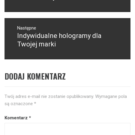
Następne
Indywidualne hologramy dla
Następny
post:
Twojej marki
DODAJ KOMENTARZ
Twój adres e-mail nie zostanie opublikowany.
Wymagane pola
są oznaczone
*
Komentarz
*