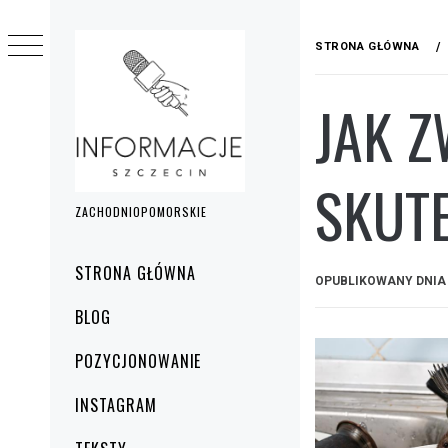
Przejdź
do
STRONA GŁÓWNA
treści
JAK Z
SKUT
ZACHODNIOPOMORSKIE
Menu
STRONA GŁÓWNA
OPUBLIKOWANY DNI
główne
BLOG
POZYCJONOWANIE
INSTAGRAM