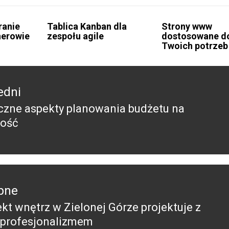
ranie
Tablica Kanban dla
Strony www
herowie
zespołu agile
dostosowane d
Twoich potrzeb
edni
czne aspekty planowania budżetu na
edni
łość
pne
ekt wnętrz w Zielonej Górze projektuje z
pny
i profesjonalizmem