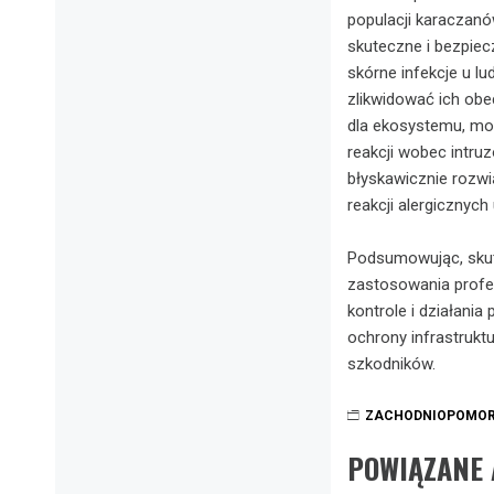
populacji karaczan
skuteczne i bezpiecz
skórne infekcje u lu
zlikwidować ich obe
dla ekosystemu, mog
reakcji wobec intru
błyskawicznie rozwi
reakcji alergicznyc
Podsumowując, skut
zastosowania profes
kontrole i działani
ochrony infrastrukt
szkodników.
ZACHODNIOPOMOR
POWIĄZANE 