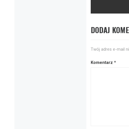
post:
DODAJ KOM
Twój adres e-mail n
Komentarz
*