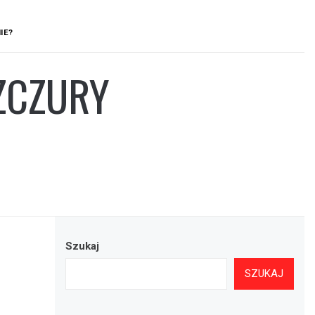
IE?
ZCZURY
Szukaj
SZUKAJ