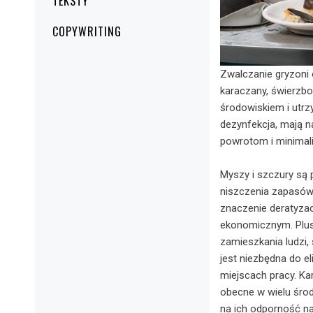
TEKSTY
COPYWRITING
Zwalczanie gryzoni o
karaczany, świerzbo
środowiskiem i utrzy
dezynfekcja, mają na
powrotom i minimali
Myszy i szczury są
niszczenia zapasów
znaczenie deratyzac
ekonomicznym. Plusk
zamieszkania ludzi,
jest niezbędna do e
miejscach pracy. Ka
obecne w wielu środ
na ich odporność na