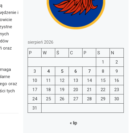
są
wędzenie i
kowicie
zystne
wnych
wadów
sierpień 2026
ń oraz
P
W
Ś
C
P
S
N
1
2
wymaga
3
4
5
6
7
8
9
larne
10
11
12
13
14
15
16
nego oraz
17
18
19
20
21
22
23
ści tych
24
25
26
27
28
29
30
31
« lip