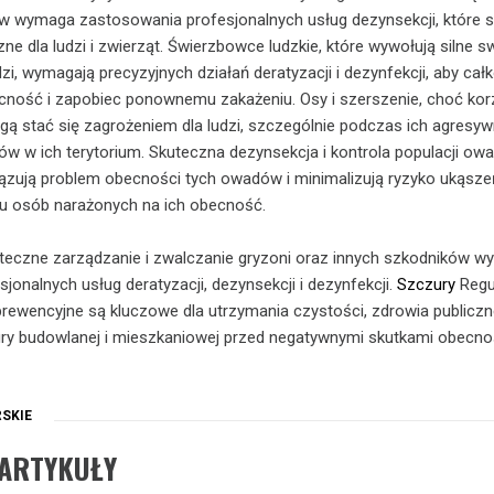
ów wymaga zastosowania profesjonalnych usług dezynsekcji, które 
ne dla ludzi i zwierząt. Świerzbowce ludzkie, które wywołują silne s
dzi, wymagają precyzyjnych działań deratyzacji i dezynfekcji, aby cał
cność i zapobiec ponownemu zakażeniu. Osy i szerszenie, choć kor
ą stać się zagrożeniem dla ludzi, szczególnie podczas ich agresy
zów w ich terytorium. Skuteczna dezynsekcja i kontrola populacji o
ązują problem obecności tych owadów i minimalizują ryzyko ukąsze
h u osób narażonych na ich obecność.
eczne zarządzanie i zwalczanie gryzoni oraz innych szkodników 
jonalnych usług deratyzacji, dezynsekcji i dezynfekcji.
Szczury
Regu
a prewencyjne są kluczowe dla utrzymania czystości, zdrowia publicz
ury budowlanej i mieszkaniowej przed negatywnymi skutkami obecno
SKIE
ARTYKUŁY