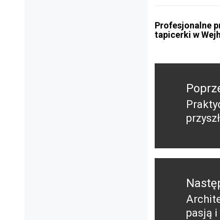
Profesjonalne p
tapicerki w Wej
Nawigacja
wpisu
Poprz
Prakty
Poprz
przysz
wpis:
Nastę
Archit
Nastę
pasją 