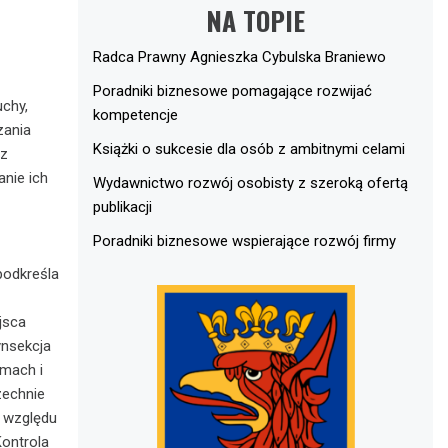
NA TOPIE
Radca Prawny Agnieszka Cybulska Braniewo
Poradniki biznesowe pomagające rozwijać
uchy,
kompetencje
zania
Książki o sukcesie dla osób z ambitnymi celami
az
anie ich
Wydawnictwo rozwój osobisty z szeroką ofertą
publikacji
Poradniki biznesowe wspierające rozwój firmy
podkreśla
jsca
ynsekcja
omach i
zechnie
e względu
Kontrola