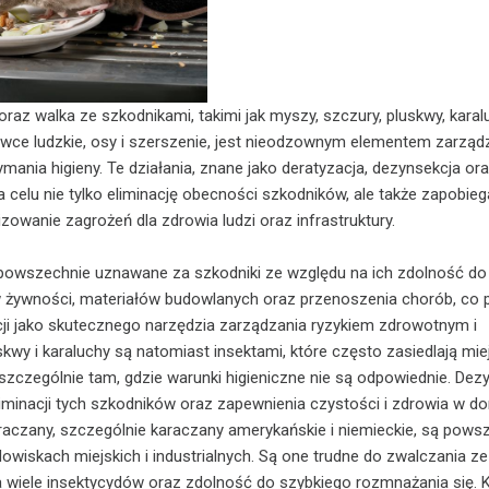
raz walka ze szkodnikami, takimi jak myszy, szczury, pluskwy, karal
wce ludzkie, osy i szerszenie, jest nieodzownym elementem zarząd
mania higieny. Te działania, znane jako deratyzacja, dezynsekcja or
 celu nie tylko eliminację obecności szkodników, ale także zapobieg
zowanie zagrożeń dla zdrowia ludzi oraz infrastruktury.
 powszechnie uznawane za szkodniki ze względu na ich zdolność do
 żywności, materiałów budowlanych oraz przenoszenia chorób, co 
ji jako skutecznego narzędzia zarządzania ryzykiem zdrowotnym i
wy i karaluchy są natomiast insektami, które często zasiedlają mie
 szczególnie tam, gdzie warunki higieniczne nie są odpowiednie. Dez
liminacji tych szkodników oraz zapewnienia czystości i zdrowia w d
raczany, szczególnie karaczany amerykańskie i niemieckie, są pows
owiskach miejskich i industrialnych. Są one trudne do zwalczania z
 wiele insektycydów oraz zdolność do szybkiego rozmnażania się. 