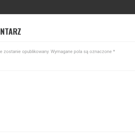
ENTARZ
ie zostanie opublikowany.
Wymagane pola są oznaczone
*