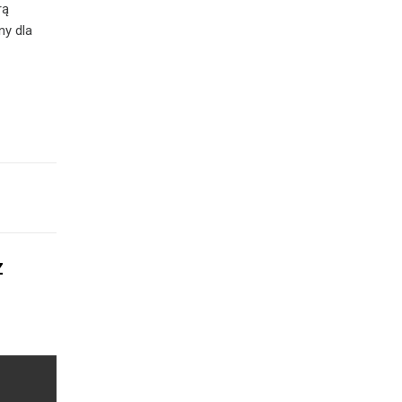
rą
ny dla
Z