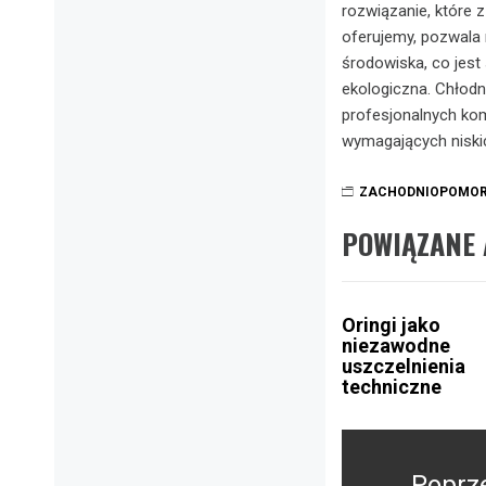
rozwiązanie, które 
oferujemy, pozwala 
środowiska, co jest
ekologiczna. Chłodn
profesjonalnych ko
wymagających niski
ZACHODNIOPOMOR
POWIĄZANE 
Oringi jako
niezawodne
uszczelnienia
techniczne
Nawigacja
wpisu
Poprz