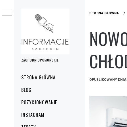
Przejdź
do
STRONA GŁÓWNA
treści
NOWO
CHŁO
ZACHODNIOPOMORSKIE
Menu
STRONA GŁÓWNA
OPUBLIKOWANY DNI
główne
BLOG
POZYCJONOWANIE
INSTAGRAM