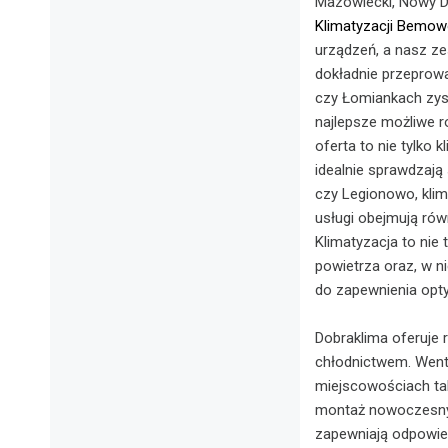
Mazowiecki, Nowy D
Klimatyzacji Bemo
urządzeń, a nasz ze
dokładnie przeprowa
czy Łomiankach zysk
najlepsze możliwe r
oferta to nie tylko 
idealnie sprawdzają
czy Legionowo, kli
usługi obejmują rów
Klimatyzacja to nie 
powietrza oraz, w n
do zapewnienia op
Dobraklima oferuje 
chłodnictwem. Went
miejscowościach ta
montaż nowoczesnyc
zapewniają odpowied