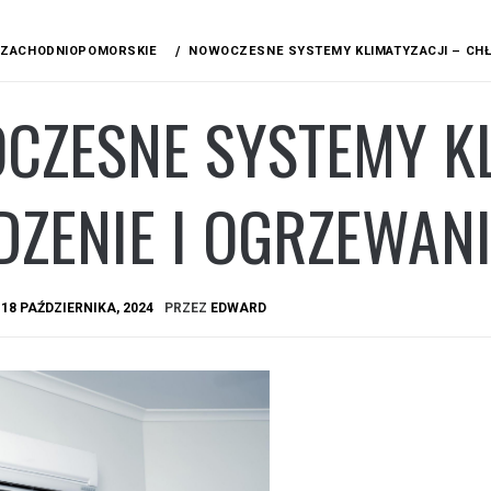
ZACHODNIOPOMORSKIE
NOWOCZESNE SYSTEMY KLIMATYZACJI – CHŁ
CZESNE SYSTEMY KL
DZENIE I OGRZEWAN
A
18 PAŹDZIERNIKA, 2024
PRZEZ
EDWARD