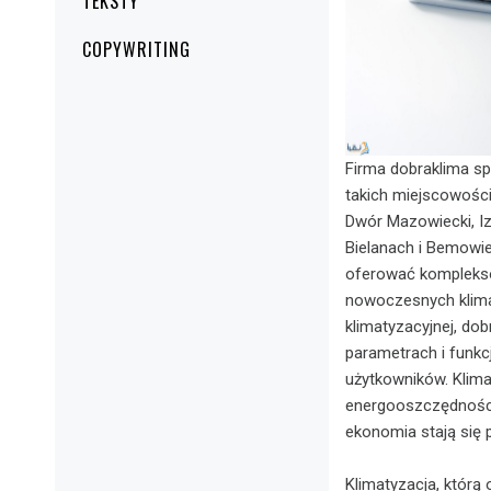
TEKSTY
COPYWRITING
Firma dobraklima sp
takich miejscowości
Dwór Mazowiecki, Iz
Bielanach i Bemowie
oferować kompleksow
nowoczesnych klimat
klimatyzacyjnej, do
parametrach i funkc
użytkowników. Klima
energooszczędnością
ekonomia stają się p
Klimatyzacja, którą