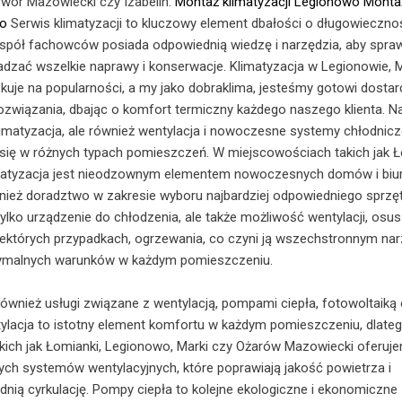
wór Mazowiecki czy Izabelin.
Montaż klimatyzacji Legionowo
Monta
wo
Serwis klimatyzacji to kluczowy element dbałości o długowieczno
spół fachowców posiada odpowiednią wiedzę i narzędzia, aby spraw
dzać wszelkie naprawy i konserwacje. Klimatyzacja w Legionowie, 
uje na popularności, a my jako dobraklima, jesteśmy gotowi dosta
ozwiązania, dbając o komfort termiczny każdego naszego klienta. N
klimatyzacja, ale również wentylacja i nowoczesne systemy chłodnicz
 się w różnych typach pomieszczeń. W miejscowościach takich jak 
matyzacja jest nieodzownym elementem nowoczesnych domów i biur
nież doradztwo w zakresie wyboru najbardziej odpowiedniego sprzęt
tylko urządzenie do chłodzenia, ale także możliwość wentylacji, osu
iektórych przypadkach, ogrzewania, co czyni ją wszechstronnym na
tymalnych warunków w każdym pomieszczeniu.
również usługi związane z wentylacją, pompami ciepła, fotowoltaiką
ylacja to istotny element komfortu w każdym pomieszczeniu, dlate
kich jak Łomianki, Legionowo, Marki czy Ożarów Mazowiecki oferuj
h systemów wentylacyjnych, które poprawiają jakość powietrza i
nią cyrkulację. Pompy ciepła to kolejne ekologiczne i ekonomiczne