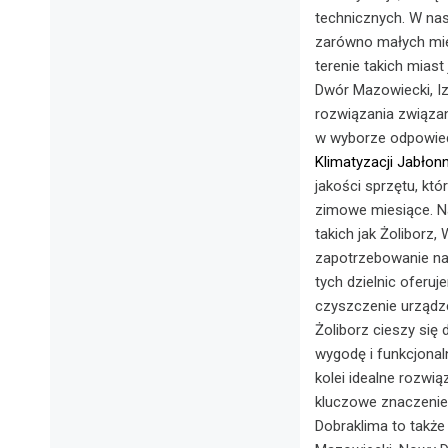
technicznych. W nas
zarówno małych mies
terenie takich mias
Dwór Mazowiecki, I
rozwiązania związan
w wyborze odpowiedn
Klimatyzacji Jabłon
jakości sprzętu, któ
zimowe miesiące. Na
takich jak Żoliborz
zapotrzebowanie na
tych dzielnic oferuj
czyszczenie urządzeń
Żoliborz cieszy się
wygodę i funkcjona
kolei idealne rozwią
kluczowe znaczenie
Dobraklima to także