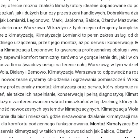
zej ofercie można znaleźć klimatyzatory idealnie dopasowane do p
zkań, jak i dużych biur czy przestrzeni handlowych. Dobraklima dzi
t jak Łomianki, Legionowo, Marki, Jabłonna, Babice, Ożarów Mazowie
zabelin oraz Warszawa. W każdym z tych miejsc oferujemy komple
e z klimatyzacją. Klimatyzacja Łomianki to pełen zakres usług, od 
iego urządzenia, przez jego montaż, aż po serwis i konserwację.
M
na
Klimatyzacja Legionowo to gwarancja profesjonalnej obsługi i wys
ry zapewni komfort termiczny zarówno w gorące letnie dni, jak i w c
sza firma świadczy usługi na terenie całej Warszawy, w tym w dzie
, Wola, Bielany i Bemowo. Klimatyzacja Warszawa to odpowiedź na r
 nowoczesne systemy chłodzenia i ogrzewania pomieszczeń. W każ
emy profesjonalny montaż klimatyzacji oraz serwis, który obejmuje ni
, ale także ich napełnianie, konserwację i pełną diagnostykę. Klima
 dużym zainteresowaniem wśród mieszkańców tej dzielnicy, którzy d
lność nowoczesnych systemów klimatyzacyjnych. Klimatyzacja Wola
zanie dla biur i mieszkań, gdzie niezawodne działanie klimatyzacji ma
 dla komfortu codziennego funkcjonowania.
Montaż Klimatyzacji Bie
 serwis klimatyzacji w takich miejscowościach jak Babice, Ożarów