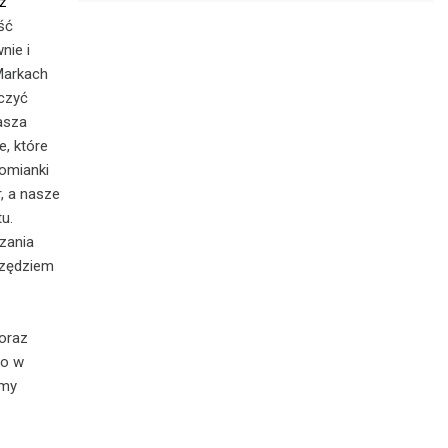
ż
ść
nie i
Markach
rczyć
asza
e, które
Łomianki
, a nasze
u.
szania
rzędziem
 oraz
go w
emy