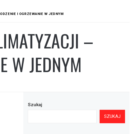
ODZENIE I OGRZEWANIE W JEDNYM
IMATYZACJI –
IE W JEDNYM
Szukaj
SZUKAJ