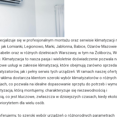
ecjalizuje się w profesjonalnym montażu oraz serwisie klimatyzacji n
 jak Łomianki, Legionowo, Marki, Jabłonna, Babice, Ożarów Mazowie
abelin oraz w różnych dzielnicach Warszawy, w tym na Żoliborzu, Wo
. Klimatyzacja to nasza pasja i wieloletnie doświadczenie pozwala 
e usługi w zakresie klimatyzacji, które obejmują zarówno sprzeda
yzatorów, jak i pełny serwis tych urządzeń. W ramach naszej ofert
braklima dostarcza klientom szeroki wybór klimatyzatorów o różnych
jach, co pozwala na idealne dopasowanie sprzętu do potrzeb i wym
tyzacja, którą montujemy, charakteryzuje się niezawodnością i
, co jest kluczowe, zwłaszcza w dzisiejszych czasach, kiedy ekolog
riorytetem dla wielu osób.
 oferujemy, to szeroki wybór urządzeń o różnorodnych parametrach