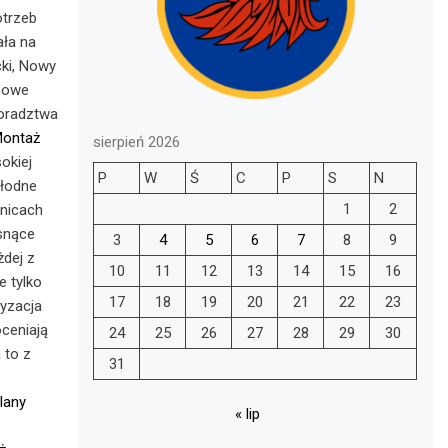
otrzeb
ała na
cki, Nowy
ksowe
doradztwa
ontaż
sierpień 2026
okiej
P
W
Ś
C
P
S
N
hłodne
1
2
lnicach
osnące
3
4
5
6
7
8
9
dej z
10
11
12
13
14
15
16
e tylko
17
18
19
20
21
22
23
tyzacja
oceniają
24
25
26
27
28
29
30
 to z
31
lany
« lip