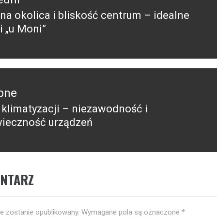
na okolica i bliskość centrum – idealne
edni
i „u Moni”
pne
 klimatyzacji – niezawodność i
pny
ieczność urządzeń
ENTARZ
ie zostanie opublikowany.
Wymagane pola są oznaczone
*