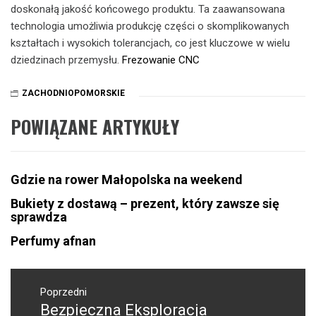
doskonałą jakość końcowego produktu. Ta zaawansowana
technologia umożliwia produkcję części o skomplikowanych
kształtach i wysokich tolerancjach, co jest kluczowe w wielu
dziedzinach przemysłu.
Frezowanie CNC
ZACHODNIOPOMORSKIE
POWIĄZANE ARTYKUŁY
Gdzie na rower Małopolska na weekend
Bukiety z dostawą – prezent, który zawsze się
sprawdza
Perfumy afnan
Nawigacja
wpisu
Poprzedni
Bezpieczna Eksploracja
Poprzedni