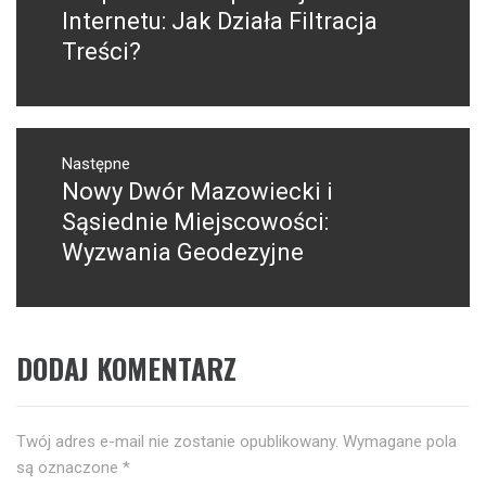
wpis:
Internetu: Jak Działa Filtracja
Treści?
Następne
Nowy Dwór Mazowiecki i
Następny
post:
Sąsiednie Miejscowości:
Wyzwania Geodezyjne
DODAJ KOMENTARZ
Twój adres e-mail nie zostanie opublikowany.
Wymagane pola
są oznaczone
*