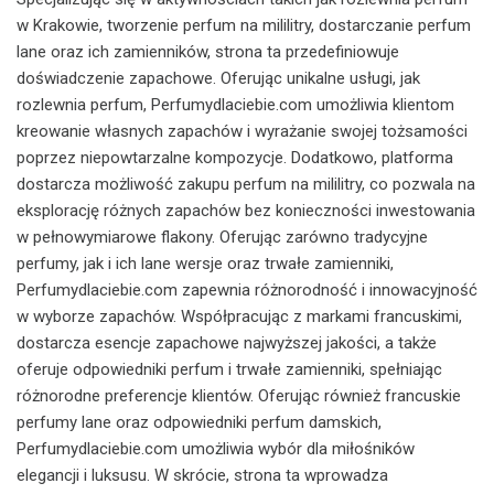
w Krakowie, tworzenie perfum na mililitry, dostarczanie perfum
lane oraz ich zamienników, strona ta przedefiniowuje
doświadczenie zapachowe. Oferując unikalne usługi, jak
rozlewnia perfum, Perfumydlaciebie.com umożliwia klientom
kreowanie własnych zapachów i wyrażanie swojej tożsamości
poprzez niepowtarzalne kompozycje. Dodatkowo, platforma
dostarcza możliwość zakupu perfum na mililitry, co pozwala na
eksplorację różnych zapachów bez konieczności inwestowania
w pełnowymiarowe flakony. Oferując zarówno tradycyjne
perfumy, jak i ich lane wersje oraz trwałe zamienniki,
Perfumydlaciebie.com zapewnia różnorodność i innowacyjność
w wyborze zapachów. Współpracując z markami francuskimi,
dostarcza esencje zapachowe najwyższej jakości, a także
oferuje odpowiedniki perfum i trwałe zamienniki, spełniając
różnorodne preferencje klientów. Oferując również francuskie
perfumy lane oraz odpowiedniki perfum damskich,
Perfumydlaciebie.com umożliwia wybór dla miłośników
elegancji i luksusu. W skrócie, strona ta wprowadza