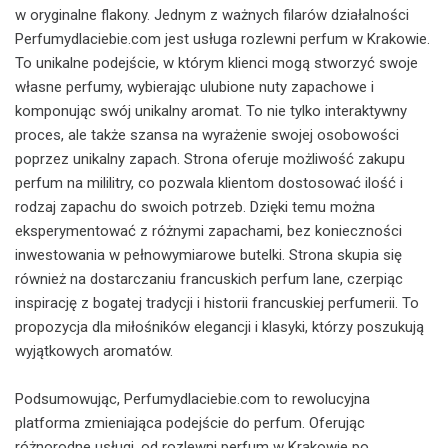
w oryginalne flakony. Jednym z ważnych filarów działalności
Perfumydlaciebie.com jest usługa rozlewni perfum w Krakowie.
To unikalne podejście, w którym klienci mogą stworzyć swoje
własne perfumy, wybierając ulubione nuty zapachowe i
komponując swój unikalny aromat. To nie tylko interaktywny
proces, ale także szansa na wyrażenie swojej osobowości
poprzez unikalny zapach. Strona oferuje możliwość zakupu
perfum na mililitry, co pozwala klientom dostosować ilość i
rodzaj zapachu do swoich potrzeb. Dzięki temu można
eksperymentować z różnymi zapachami, bez konieczności
inwestowania w pełnowymiarowe butelki. Strona skupia się
również na dostarczaniu francuskich perfum lane, czerpiąc
inspirację z bogatej tradycji i historii francuskiej perfumerii. To
propozycja dla miłośników elegancji i klasyki, którzy poszukują
wyjątkowych aromatów.
Podsumowując, Perfumydlaciebie.com to rewolucyjna
platforma zmieniająca podejście do perfum. Oferując
różnorodne usługi, od rozlewni perfum w Krakowie po