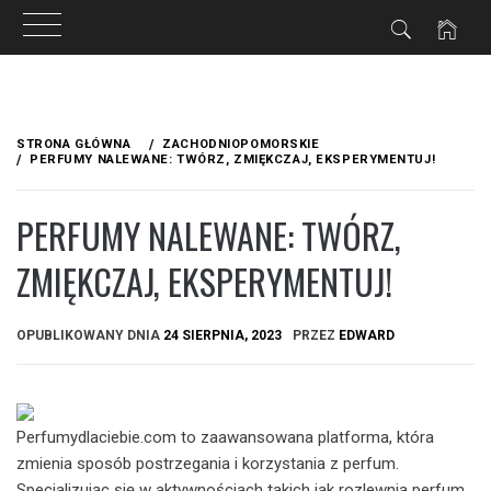
Przejdź
do
STRONA GŁÓWNA
ZACHODNIOPOMORSKIE
treści
PERFUMY NALEWANE: TWÓRZ, ZMIĘKCZAJ, EKSPERYMENTUJ!
PERFUMY NALEWANE: TWÓRZ,
ZMIĘKCZAJ, EKSPERYMENTUJ!
OPUBLIKOWANY DNIA
24 SIERPNIA, 2023
PRZEZ
EDWARD
Perfumydlaciebie.com to zaawansowana platforma, która
zmienia sposób postrzegania i korzystania z perfum.
Specjalizując się w aktywnościach takich jak rozlewnia perfum