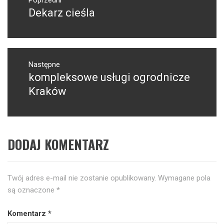
wpisu
Dekarz cieśla
Poprzedni
wpis:
Następne
kompleksowe usługi ogrodnicze
Następny
post:
Kraków
DODAJ KOMENTARZ
Twój adres e-mail nie zostanie opublikowany.
Wymagane pola
są oznaczone
*
Komentarz
*