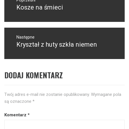
wpisu
Kosze na śmieci
Poprzedni
wpis:
Następne
Kryształ z huty szkła niemen
Następny
post:
DODAJ KOMENTARZ
Twój adres e-mail nie zostanie opublikowany.
Wymagane pola
są oznaczone
*
Komentarz
*