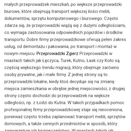
małych przeprowadzek mieszkań, po większe przeprowadzki
biurowe, które obejmują transport większej ilości mebli,
dokumentów, sprzętu komputerowego i biurowego. Często
zdarza się, że przeprowadzki wiążą się z dużymi odległościami,
co wymaga zastosowania odpowiednich pojazdów i środków
transportu. Dobre firmy przeprowadzkowe oferują pełen zakres
usług, od demontażu i pakowania, po transport i montaż w
nowym miejscu.
Przeprowadzki Zgierz
Przeprowadzki w
miastach takich jak Łęczyca, Turek, Kutno, Łask czy Koło są
częścią większego trendu migracji, który obejmuje zarówno
osoby prywatne, jak i małe firmy. Z jednej strony są to
przeprowadzki lokalne, kiedy ktoś decyduje się na zmianę
miejsca zamieszkania w obrębie jednej miejscowości, z drugiej
strony często dochodzi do przeprowadzek na większe
odległości, np. z Łodzi do Kutna. W takich przypadkach pomoc
profesjonalnej firmy przeprowadzkowej staje się nieoceniona,
ponieważ często trzeba zaplanować transport mebli, sprzętów
domowych, a także cennych przedmiotów w sposób, który
zagwarantuje ich bezpieczeństwo. W miastach takich jak