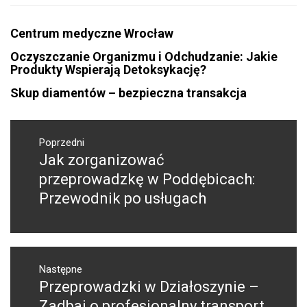
Centrum medyczne Wrocław
Oczyszczanie Organizmu i Odchudzanie: Jakie
Produkty Wspierają Detoksykację?
Skup diamentów – bezpieczna transakcja
Nawigacja
wpisu
Poprzedni
Jak zorganizować
Poprzedni
wpis:
przeprowadzkę w Poddębicach:
Przewodnik po usługach
Następne
Przeprowadzki w Działoszynie –
Następny
post:
Zadbaj o profesjonalny transport