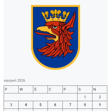
sierpień 2026
P
W
Ś
C
P
S
N
1
2
3
4
5
6
7
8
9