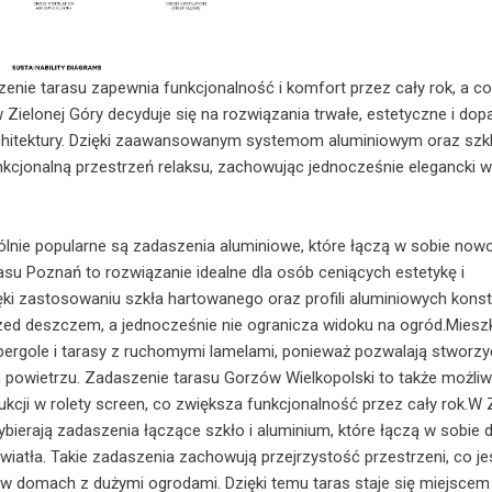
ie tarasu zapewnia funkcjonalność i komfort przez cały rok, a co
Zielonej Góry decyduje się na rozwiązania trwałe, estetyczne i do
hitektury. Dzięki zaawansowanym systemom aluminiowym oraz szkl
cjonalną przestrzeń relaksu, zachowując jednocześnie elegancki w
lnie popularne są zadaszenia aluminiowe, które łączą w sobie no
rasu Poznań to rozwiązanie idealne dla osób ceniących estetykę i
ęki zastosowaniu szkła hartowanego oraz profili aluminiowych konst
zed deszczem, a jednocześnie nie ogranicza widoku na ogród.Miesz
ergole i tarasy z ruchomymi lamelami, ponieważ pozwalają stworzy
 powietrzu. Zadaszenie tarasu Gorzów Wielkopolski to także możli
kcji w rolety screen, co zwiększa funkcjonalność przez cały rok.W Z
bierają zadaszenia łączące szkło i aluminium, które łączą w sobie 
iatła. Takie zadaszenia zachowują przejrzystość przestrzeni, co je
 w domach z dużymi ogrodami. Dzięki temu taras staje się miejscem