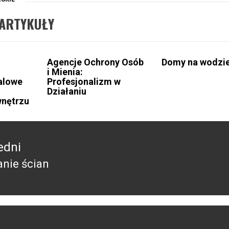
ARTYKUŁY
Agencje Ochrony Osób
Domy na wodzi
i Mienia:
alowe
Profesjonalizm w
Działaniu
nętrzu
edni
anie ścian
edni