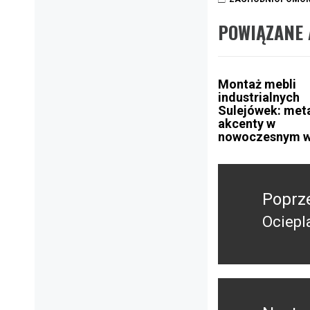
POWIĄZANE 
Montaż mebli
industrialnych
Sulejówek: met
akcenty w
nowoczesnym w
Nawigacja
wpisu
Poprz
Ociepl
Poprz
wpis: