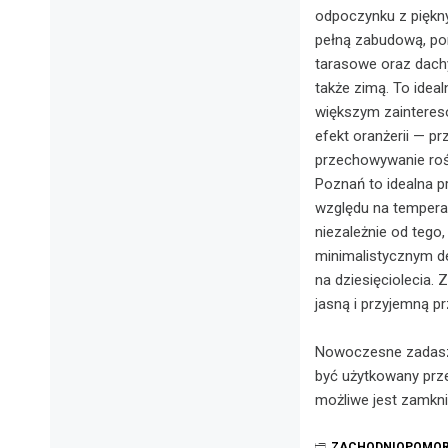
odpoczynku z piękny
pełną zabudową, pon
tarasowe oraz dachy
także zimą. To idea
większym zainteres
efekt oranżerii — pr
przechowywanie rośl
Poznań to idealna p
względu na tempera
niezależnie od tego
minimalistycznym de
na dziesięciolecia. 
jasną i przyjemną pr
Nowoczesne zadasze
być użytkowany pr
możliwe jest zamkni
ZACHODNIOPOMOR