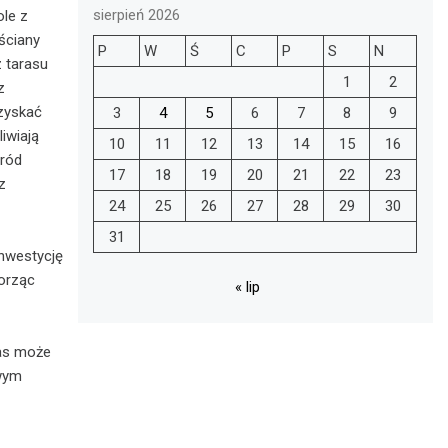
sierpień 2026
ole z
ściany
P
W
Ś
C
P
S
N
 tarasu
1
2
z
zyskać
3
4
5
6
7
8
9
liwiają
10
11
12
13
14
15
16
gród
17
18
19
20
21
22
23
z
24
25
26
27
28
29
30
31
inwestycję
worząc
« lip
ras może
wym