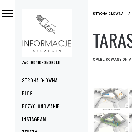
Przejdź
do
STRONA GŁÓWNA
treści
TARA
OPUBLIKOWANY DNI
ZACHODNIOPOMORSKIE
Menu
STRONA GŁÓWNA
główne
BLOG
POZYCJONOWANIE
INSTAGRAM