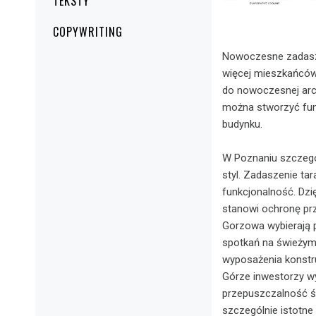
TEKSTY
COPYWRITING
Nowoczesne zadaszen
więcej mieszkańców 
do nowoczesnej arc
można stworzyć funk
budynku.
W Poznaniu szczegó
styl. Zadaszenie ta
funkcjonalność. Dzi
stanowi ochronę pr
Gorzowa wybierają p
spotkań na świeżym
wyposażenia konstru
Górze inwestorzy wy
przepuszczalność św
szczególnie istotne