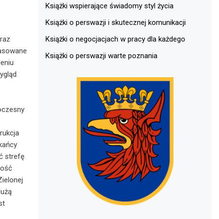
Książki wspierające świadomy styl życia
Książki o perswazji i skutecznej komunikacji
Książki o negocjacjach w pracy dla każdego
raz
pasowane
Książki o perswazji warte poznania
eniu
ygląd
woczesny
rukcja
kańcy
ć strefę
wość
ielonej
dużą
st