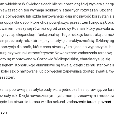
m widokiem.W Świebodzicach klienci coraz częściej wybierają perg
ieważ region ten wymaga solidnych, stabilnych rozwiązań. Szklane 
 z poliwęglanu lub szkła hartowanego dają możliwość korzystania z
lna opcja dla osób, które chcą powiększyć przestrzeń livingową.Cora
owaniem cieszy się również ogród zimowy Poznań, który pozwala u
zejrzystej, eleganckiej i funkcjonalnej. Tego rodzaju konstrukcje umoż
in przez cały rok, które łączy estetykę z praktycznością. Szklany o
ropozycja dla osób, które chcą stworzyć miejsce do wypoczynku be
turę czy warunki atmosferyczne.Nowoczesne zadaszenia tarasów,
, czy są montowane w Gorzowie Wielkopolskim, charakteryzują się
signem. Konstrukcje aluminiowe są trwałe, dzięki czemu stanowią 
Z kolei szkło hartowane lub poliwęglan zapewniają dostęp światła, t
zestrzeń.
nia poprawiają estetykę budynku, a jednocześnie sprawiają, że ta
zez cały rok. Dzięki nowoczesnym systemom przesuwnym i moduło
ęcie lub otwarcie tarasu w kilka sekund.
zadaszenie tarasu poznań
SKIE