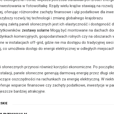
westowania w fotowoltaikę. Rządy wielu krajów stawiają na rozwój
ej, oferując różnorodne zachęty finansowe i ulgi podatkowe dla inw
szybszy rozwój tej technologii i zmianę globalnego krajobrazu
ejną zaletą paneli słonecznych jest ich elastyczność i dostępność d
żytkowników.
zestawy solarne
Mogą być montowane na dachach d
dynkach komercyjnych, gospodarstwach rolnych czy na obszarach wi
e w instalacjach off-grid, gdzie nie ma dostępu do tradycyjnej sieci
j, co umożliwia dostęp do energii elektrycznej w odległych miejscach
i słonecznych przynosi również korzyści ekonomiczne. Po począt
nstalacji, panele słoneczne generują darmową energię przez długi ok
aczące oszczędności na rachunkach za energię elektryczną. W niekt
 oferuje wsparcie finansowe czy zachęty podatkowe, inwestycje w pa
jeszcze bardziej atrakcyjne.
SKIE