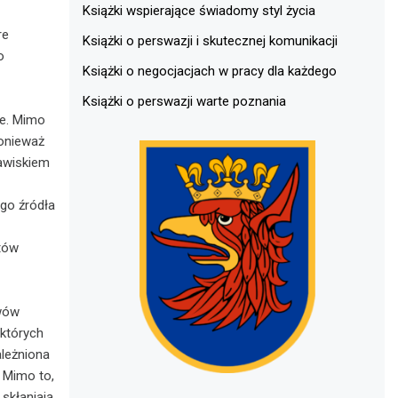
Książki wspierające świadomy styl życia
re
Książki o perswazji i skutecznej komunikacji
o
Książki o negocjacjach w pracy dla każdego
Książki o perswazji warte poznania
we. Mimo
ponieważ
jawiskiem
ego źródła
ztów
awów
których
leżniona
 Mimo to,
skłaniają