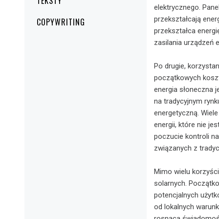
TEKSTY
elektrycznego. Pane
przekształcają energ
COPYWRITING
przekształca energi
zasilania urządzeń 
Po drugie, korzysta
początkowych koszt
energia słoneczna j
na tradycyjnym rynk
energetyczną. Wiele
energii, które nie j
poczucie kontroli n
związanych z tradyc
Mimo wielu korzyści
solarnych. Początko
potencjalnych użytk
od lokalnych warunk
rosnąca świadomość 