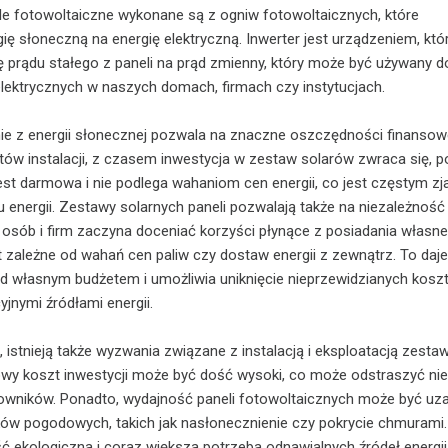
le fotowoltaiczne wykonane są z ogniw fotowoltaicznych, które
ię słoneczną na energię elektryczną. Inwerter jest urządzeniem, któ
ę prądu stałego z paneli na prąd zmienny, który może być używany d
elektrycznych w naszych domach, firmach czy instytucjach.
nie z energii słonecznej pozwala na znaczne oszczędności finanso
ów instalacji, z czasem inwestycja w zestaw solarów zwraca się, 
est darmowa i nie podlega wahaniom cen energii, co jest częstym z
u energii. Zestawy solarnych paneli pozwalają także na niezależność
 osób i firm zaczyna doceniać korzyści płynące z posiadania własn
est zależne od wahań cen paliw czy dostaw energii z zewnątrz. To daje
ad własnym budżetem i umożliwia uniknięcie nieprzewidzianych kos
yjnymi źródłami energii.
, istnieją także wyzwania związane z instalacją i eksploatacją zest
wy koszt inwestycji może być dość wysoki, co może odstraszyć nie
owników. Ponadto, wydajność paneli fotowoltaicznych może być uza
ów pogodowych, takich jak nasłonecznienie czy pokrycie chmurami.
ekologiczna i coraz większa potrzeba odnawialnych źródeł energii 