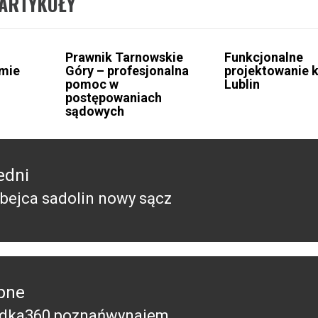
ARTYKUŁY
Prawnik Tarnowskie
Funkcjonalne
emie
Góry – profesjonalna
projektowanie 
pomoc w
Lublin
postępowaniach
sądowych
edni
obejca sadolin nowy sącz
edni
pne
udka360 poznańwynajem