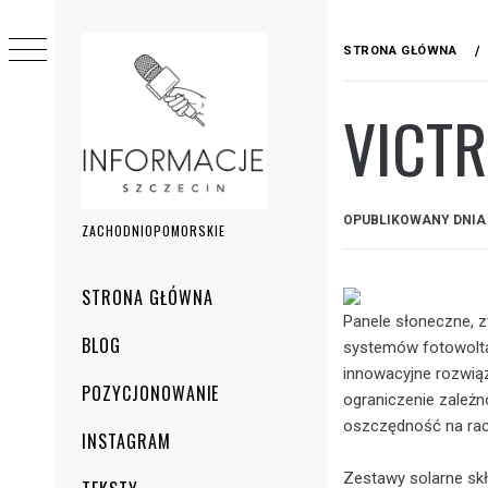
Przejdź
do
STRONA GŁÓWNA
treści
VICTR
OPUBLIKOWANY DNI
ZACHODNIOPOMORSKIE
Menu
STRONA GŁÓWNA
główne
Panele słoneczne, 
BLOG
systemów fotowoltai
innowacyjne rozwiąz
POZYCJONOWANIE
ograniczenie zależno
oszczędność na rac
INSTAGRAM
Zestawy solarne skł