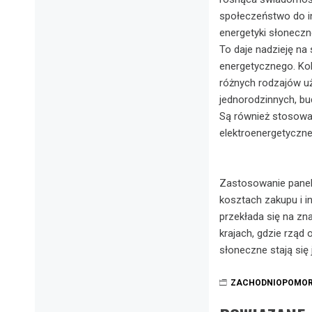
społeczeństwo do in
energetyki słoneczn
To daje nadzieję na 
energetycznego. Kol
różnych rodzajów u
jednorodzinnych, bu
Są również stosowan
elektroenergetyczne
Zastosowanie panel
kosztach zakupu i i
przekłada się na zn
krajach, gdzie rząd
słoneczne stają się 
ZACHODNIOPOMOR