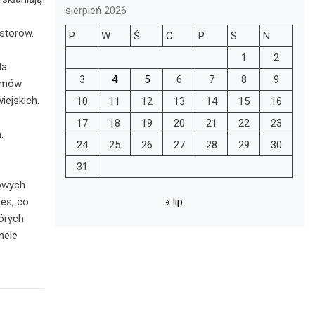
sierpień 2026
estorów.
P
W
Ś
C
P
S
N
1
2
la
3
4
5
6
7
8
9
omów
ejskich.
10
11
12
13
14
15
16
17
18
19
20
21
22
23
.
24
25
26
27
28
29
30
31
kowych
res, co
« lip
órych
nele