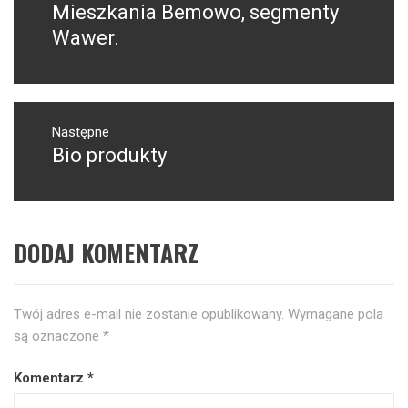
Mieszkania Bemowo, segmenty
Poprzedni
wpis:
Wawer.
Następne
Bio produkty
Następny
post:
DODAJ KOMENTARZ
Twój adres e-mail nie zostanie opublikowany.
Wymagane pola
są oznaczone
*
Komentarz
*