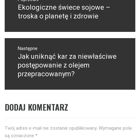
wpisu
Ekologiczne świece sojowe –
Poprzedni
wpis:
troska o planetę i zdrowie
Następne
Jak uniknąć kar za niewłaściwe
Następny
post:
postępowanie z olejem
przepracowanym?
DODAJ KOMENTARZ
Twój adres e-mail nie zostanie opublikowany.
Wymagane pola
są oznaczone
*