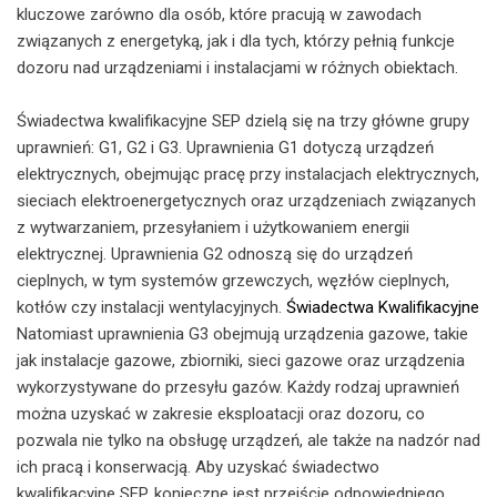
kluczowe zarówno dla osób, które pracują w zawodach
związanych z energetyką, jak i dla tych, którzy pełnią funkcje
dozoru nad urządzeniami i instalacjami w różnych obiektach.
Świadectwa kwalifikacyjne SEP dzielą się na trzy główne grupy
uprawnień: G1, G2 i G3. Uprawnienia G1 dotyczą urządzeń
elektrycznych, obejmując pracę przy instalacjach elektrycznych,
sieciach elektroenergetycznych oraz urządzeniach związanych
z wytwarzaniem, przesyłaniem i użytkowaniem energii
elektrycznej. Uprawnienia G2 odnoszą się do urządzeń
cieplnych, w tym systemów grzewczych, węzłów cieplnych,
kotłów czy instalacji wentylacyjnych.
Świadectwa Kwalifikacyjne
Natomiast uprawnienia G3 obejmują urządzenia gazowe, takie
jak instalacje gazowe, zbiorniki, sieci gazowe oraz urządzenia
wykorzystywane do przesyłu gazów. Każdy rodzaj uprawnień
można uzyskać w zakresie eksploatacji oraz dozoru, co
pozwala nie tylko na obsługę urządzeń, ale także na nadzór nad
ich pracą i konserwacją. Aby uzyskać świadectwo
kwalifikacyjne SEP, konieczne jest przejście odpowiedniego