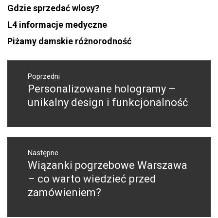
Gdzie sprzedać wlosy?
L4 informacje medyczne
Piżamy damskie różnorodność
Nawigacja
wpisu
Poprzedni
Personalizowane hologramy –
Poprzedni
wpis:
unikalny design i funkcjonalność
Następne
Wiązanki pogrzebowe Warszawa
Następny
post:
– co warto wiedzieć przed
zamówieniem?