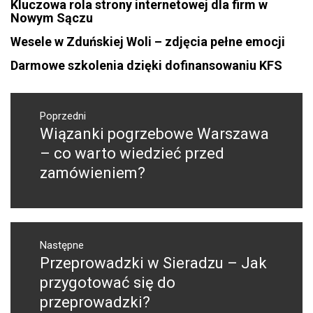
Kluczowa rola strony internetowej dla firm w
Nowym Sączu
Wesele w Zduńskiej Woli – zdjęcia pełne emocji
Darmowe szkolenia dzięki dofinansowaniu KFS
Nawigacja
wpisu
Poprzedni
Wiązanki pogrzebowe Warszawa
Poprzedni
wpis:
– co warto wiedzieć przed
zamówieniem?
Następne
Przeprowadzki w Sieradzu – Jak
Następny
post:
przygotować się do
przeprowadzki?