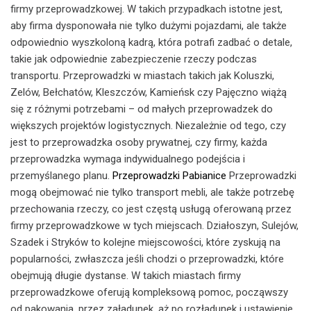
firmy przeprowadzkowej. W takich przypadkach istotne jest,
aby firma dysponowała nie tylko dużymi pojazdami, ale także
odpowiednio wyszkoloną kadrą, która potrafi zadbać o detale,
takie jak odpowiednie zabezpieczenie rzeczy podczas
transportu. Przeprowadzki w miastach takich jak Koluszki,
Zelów, Bełchatów, Kleszczów, Kamieńsk czy Pajęczno wiążą
się z różnymi potrzebami – od małych przeprowadzek do
większych projektów logistycznych. Niezależnie od tego, czy
jest to przeprowadzka osoby prywatnej, czy firmy, każda
przeprowadzka wymaga indywidualnego podejścia i
przemyślanego planu.
Przeprowadzki Pabianice
Przeprowadzki
mogą obejmować nie tylko transport mebli, ale także potrzebę
przechowania rzeczy, co jest częstą usługą oferowaną przez
firmy przeprowadzkowe w tych miejscach. Działoszyn, Sulejów,
Szadek i Stryków to kolejne miejscowości, które zyskują na
popularności, zwłaszcza jeśli chodzi o przeprowadzki, które
obejmują długie dystanse. W takich miastach firmy
przeprowadzkowe oferują kompleksową pomoc, począwszy
od pakowania, przez załadunek, aż po rozładunek i ustawienie