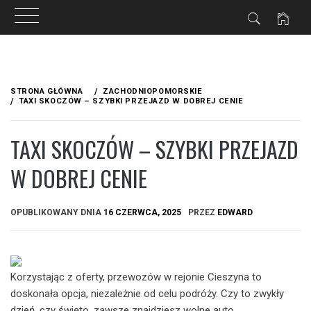
Przejdź
do
STRONA GŁÓWNA
ZACHODNIOPOMORSKIE
treści
TAXI SKOCZÓW – SZYBKI PRZEJAZD W DOBREJ CENIE
TAXI SKOCZÓW – SZYBKI PRZEJAZD
W DOBREJ CENIE
OPUBLIKOWANY DNIA
16 CZERWCA, 2025
PRZEZ
EDWARD
Korzystając z oferty, przewozów w rejonie Cieszyna to
doskonała opcja, niezależnie od celu podróży. Czy to zwykły
dzień, czy święto, zawsze znajdziesz wolne auto.