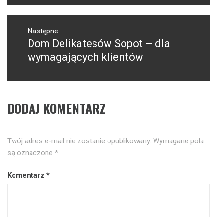
Następne
Dom Delikatesów Sopot – dla
Następny
post:
wymagających klientów
DODAJ KOMENTARZ
Twój adres e-mail nie zostanie opublikowany.
Wymagane pola
są oznaczone
*
Komentarz
*