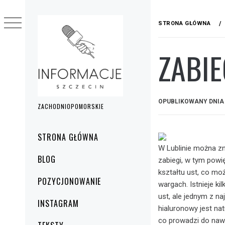
Przejdź
do
STRONA GŁÓWNA
treści
ZABIE
OPUBLIKOWANY DNI
ZACHODNIOPOMORSKIE
Menu
STRONA GŁÓWNA
główne
W Lublinie można zn
BLOG
zabiegi, w tym powi
kształtu ust, co mo
POZYCJONOWANIE
wargach. Istnieje k
ust, ale jednym z n
INSTAGRAM
hialuronowy jest na
co prowadzi do nawi