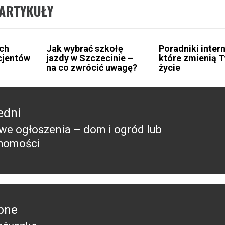
ARTYKUŁY
ch
Jak wybrać szkołę
Poradniki inter
cjentów
jazdy w Szczecinie –
które zmienią 
na co zwrócić uwagę?
życie
edni
e ogłoszenia – dom i ogród lub
edni
homości
pne