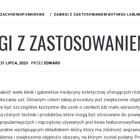
ZACHODNIOPOMORSKIE
ZABIEGI Z ZASTOSOWANIEM BOTOKSU LUBLIN
GI Z ZASTOSOWANI
A
21 LIPCA, 2023
PRZEZ
EDWARD
aleźć wiele klinik i gabinetów medycyny estetycznej oferujących ró
ększanie ust. Głównym celem takiej procedury jest zwiększenie objęt
że być szczególnie korzystne dla osób o cienkich lub mało wyrazist
ilka różnych technik i produktów, które mogą być stosowane do powi
ajpopularniejszych i najczęściej używanych jest kwas hialuronowy.Kw
turalnie występującym składnikiem skóry, który ma zdolność wiązani
lżenia i zwiększenia objętości obszaru, na którym został podany. P