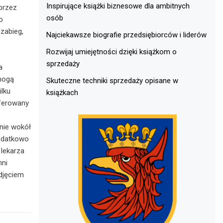
Inspirujące książki biznesowe dla ambitnych
przez
osób
o
zabieg,
Najciekawsze biografie przedsiębiorców i liderów
Rozwijaj umiejętności dzięki książkom o
sprzedaży
a
mogą
Skuteczne techniki sprzedaży opisane w
ilku
książkach
oferowany
nie wokół
dodatkowo
 lekarza
nni
djęciem