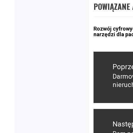
POWIĄZANE 
Rozwój cyfrowy
narzędzi dla pa
Nawigacja
wpisu
Poprz
Darmow
Poprz
nieruc
wpis:
Nastę