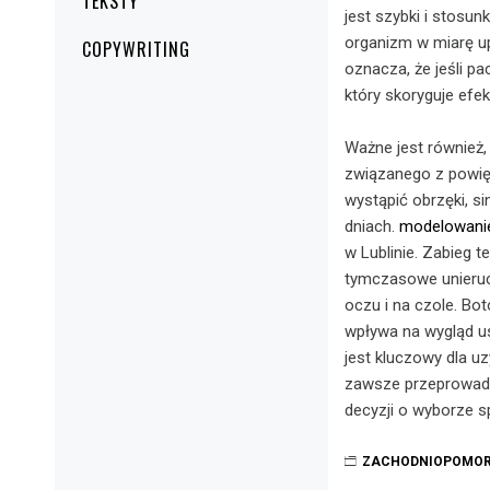
TEKSTY
jest szybki i stosu
organizm w miarę up
COPYWRITING
oznacza, że jeśli p
który skoryguje efe
Ważne jest również,
związanego z powię
wystąpić obrzęki, si
dniach.
modelowanie 
w Lublinie. Zabieg 
tymczasowe unieruc
oczu i na czole. Bo
wpływa na wygląd us
jest kluczowy dla u
zawsze przeprowadzi
decyzji o wyborze sp
ZACHODNIOPOMOR