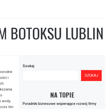
EM BOTOKSU LUBLIN
Szukaj
żnorodne
SZUKAJ
ości i
ych
ększania
NA TOPIE
as
a wody,
Poradniki biznesowe wspierające rozwój firmy
roces ten