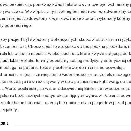
nkowo bezpieczny, ponieważ kwas hialuronowy może być wchłaniany 
ływu czasu. W związku z tym zabieg ten jest również odwracalny, c
acjent nie jest zadowolony z wyników, może zostać wykonany kolejny 
kty poprzedniego.
 aby pacjent był świadomy potencjalnych skutków ubocznych i ryzyk
kszaniem ust. Chociaż jest to stosunkowo bezpieczna procedura, 
niaki lub uczucie napięcia w okolicach ust, które zwykle ustępują po k
ust lublin
Botoks to inny popularny zabieg medycyny estetycznej 
ten polega na podaniu toksyny botulinowej do mięśni, co powoduje
homienie mięśni i zmniejszenie widoczności zmarszczek, szczegól
toks może być również używany w celu podniesienia kąta warg, co 
t. Warto podkreślić, że wybór odpowiedniej kliniki i doświadczonego
zyskania bezpiecznych i satysfakcjonujących wyników. Pacjenci powi
ć dokładne badania i przeczytać opinie innych pacjentów przed po
ecjalisty.
SKIE