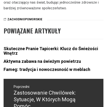
oraz otaczający nas świat, budując jednocześnie zdrowsze i
bardziej zrównoważone społeczeństwo.
ZACHODNIOPOMORSKIE
POWIĄZANE ARTYKUŁY
Skuteczne Pranie Tapicerki: Klucz do Świeżości
Wnętrz
Aktywna zabawa na świeżym powietrzu
Fameg: tradycja i nowoczesność w meblach
Nawigacja
wpisu
Poprzedni
Zastosowanie Chwilówek:
Poprzedni
wpis:
Sytuacje, W Których Mogą
Pomóc