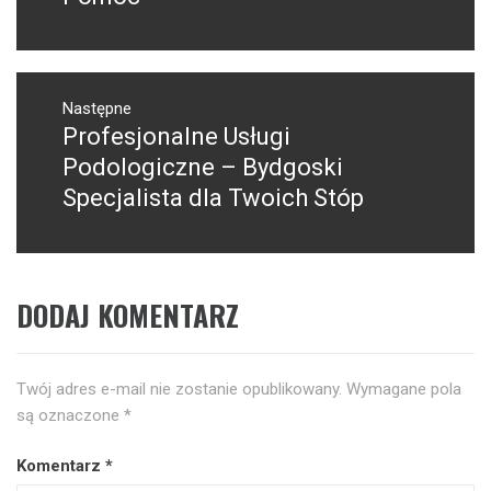
Następne
Profesjonalne Usługi
Następny
post:
Podologiczne – Bydgoski
Specjalista dla Twoich Stóp
DODAJ KOMENTARZ
Twój adres e-mail nie zostanie opublikowany.
Wymagane pola
są oznaczone
*
Komentarz
*