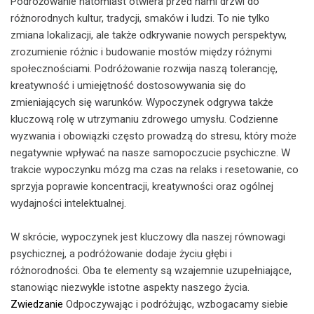
Podróżowanie natomiast otwiera przed nami drzwi do
różnorodnych kultur, tradycji, smaków i ludzi. To nie tylko
zmiana lokalizacji, ale także odkrywanie nowych perspektyw,
zrozumienie różnic i budowanie mostów między różnymi
społecznościami. Podróżowanie rozwija naszą tolerancję,
kreatywność i umiejętność dostosowywania się do
zmieniających się warunków. Wypoczynek odgrywa także
kluczową rolę w utrzymaniu zdrowego umysłu. Codzienne
wyzwania i obowiązki często prowadzą do stresu, który może
negatywnie wpływać na nasze samopoczucie psychiczne. W
trakcie wypoczynku mózg ma czas na relaks i resetowanie, co
sprzyja poprawie koncentracji, kreatywności oraz ogólnej
wydajności intelektualnej.
W skrócie, wypoczynek jest kluczowy dla naszej równowagi
psychicznej, a podróżowanie dodaje życiu głębi i
różnorodności. Oba te elementy są wzajemnie uzupełniające,
stanowiąc niezwykle istotne aspekty naszego życia.
Zwiedzanie
Odpoczywając i podróżując, wzbogacamy siebie