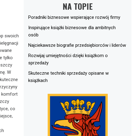
NA TOPIE
Poradniki biznesowe wspierające rozwój firmy
Inspirujące książki biznesowe dla ambitnych
osób
óp swoich
ielęgnacji
Najciekawsze biografie przedsiębiorców i liderów
zowane
Rozwijaj umiejętności dzięki książkom o
e tylko
sprzedaży
oszczy
enę. W
Skuteczne techniki sprzedaży opisane w
skuteczne
książkach
przyczyny
ą komfort
szczy
tyce, co
iejsce,
ch