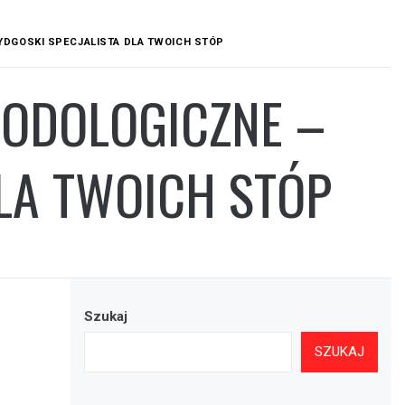
YDGOSKI SPECJALISTA DLA TWOICH STÓP
PODOLOGICZNE –
LA TWOICH STÓP
Szukaj
SZUKAJ