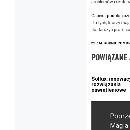
problemów i skutecz
Gabinet podologicz
dla tych, którzy maj
dostarczyć profesj
ZACHODNIOPOMOR
POWIĄZANE 
Sollux: innowac
rozwiązania
oświetleniowe
Nawigacja
wpisu
Poprz
Magia 
Poprz