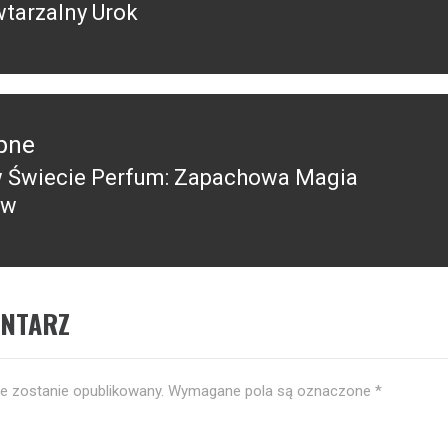
tarzalny Urok
pne
 Świecie Perfum: Zapachowa Magia
pny
ów
ENTARZ
ie zostanie opublikowany.
Wymagane pola są oznaczone
*