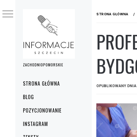
Przejdź
do
STRONA GŁÓWNA
treści
PROF
BYDGO
ZACHODNIOPOMORSKIE
Menu
STRONA GŁÓWNA
OPUBLIKOWANY DNI
główne
BLOG
POZYCJONOWANIE
INSTAGRAM