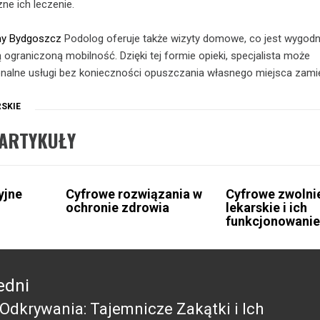
ne ich leczenie.
ny Bydgoszcz
Podolog oferuje także wizyty domowe, co jest wygodn
ą ograniczoną mobilność. Dzięki tej formie opieki, specjalista może
onalne usługi bez konieczności opuszczania własnego miejsca zami
SKIE
ARTYKUŁY
yjne
Cyfrowe rozwiązania w
Cyfrowe zwolni
ochronie zdrowia
lekarskie i ich
funkcjonowani
edni
Odkrywania: Tajemnicze Zakątki i Ich
edni