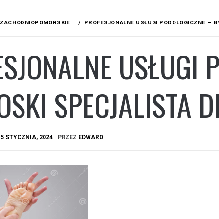
ZACHODNIOPOMORSKIE
PROFESJONALNE USŁUGI PODOLOGICZNE – B
ESJONALNE USŁUGI 
SKI SPECJALISTA D
A
5 STYCZNIA, 2024
PRZEZ
EDWARD