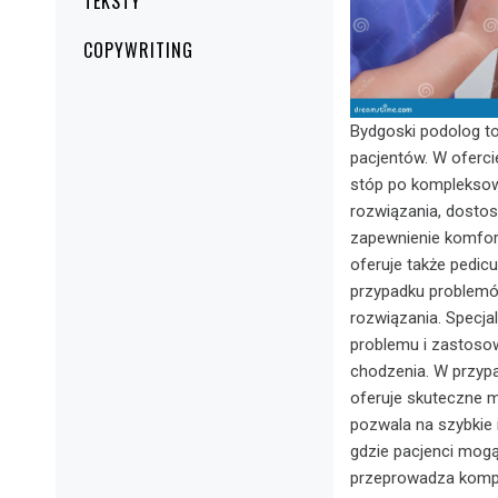
TEKSTY
COPYWRITING
Bydgoski podolog t
pacjentów. W ofercie
stóp po kompleksow
rozwiązania, dostos
zapewnienie komfort
oferuje także pedicu
przypadku problemó
rozwiązania. Specja
problemu i zastosow
chodzenia. W przyp
oferuje skuteczne 
pozwala na szybkie 
gdzie pacjenci mogą
przeprowadza kompl