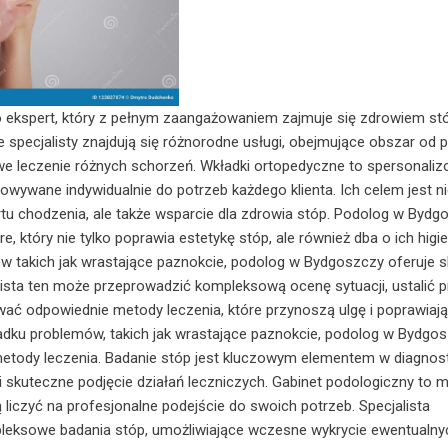
o ekspert, który z pełnym zaangażowaniem zajmuje się zdrowiem st
 specjalisty znajdują się różnorodne usługi, obejmujące obszar od p
e leczenie różnych schorzeń. Wkładki ortopedyczne to spersonali
owywane indywidualnie do potrzeb każdego klienta. Ich celem jest ni
u chodzenia, ale także wsparcie dla zdrowia stóp. Podolog w Bydg
re, który nie tylko poprawia estetykę stóp, ale również dba o ich higi
w takich jak wrastające paznokcie, podolog w Bydgoszczy oferuje 
lista ten może przeprowadzić kompleksową ocenę sytuacji, ustalić 
ać odpowiednie metody leczenia, które przynoszą ulgę i poprawiaj
adku problemów, takich jak wrastające paznokcie, podolog w Bydgo
metody leczenia. Badanie stóp jest kluczowym elementem w diagnos
i skuteczne podjęcie działań leczniczych. Gabinet podologiczny to m
 liczyć na profesjonalne podejście do swoich potrzeb. Specjalista
eksowe badania stóp, umożliwiające wczesne wykrycie ewentualny